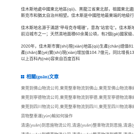
佳木斯地處中國東北地區(qū)、黑龍江省東北部，祖國東
斯克市和猶太自治州相望。佳木斯是中國陸地最東端的地級行政
佳木斯地名源于滿語“甲母克寺噶珊”，意為“站官屯”。佳木斯地處
前沿城市之一；天然濕地面積60余萬公頃，有2個(gè)國家級、5
2020年，佳木斯市實(shí)現(xiàn)地區(qū)生產(chǎn)總
產(chǎn)業(yè)實(shí)現(xiàn)增加值104.7億元，同比增長1
以上百科內(nèi)容來自百度百科
相關(guān)文章
東莞到佛山物流公司,東莞整車物流到佛山,東莞至佛山物流專線 
東莞到寧德物流公司,東莞整車物流到寧德,東莞至寧德物流專線 
東莞到四川物流公司,東莞整車物流到四川,東莞至四川物流專線 
貨物整車運(yùn)輸如何操作