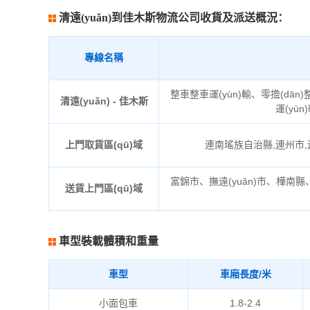
清遠(yuǎn)到佳木斯物流公司收貨及派送概況：
專線名稱
整車整車運(yùn)輸、零擔(dān
清遠(yuǎn) - 佳木斯
運(yùn
上門取貨區(qū)域
連南瑤族自治縣,連州市,連
富錦市、撫遠(yuǎn)市、樺南縣、向陽
送貨上門區(qū)域
車型裝載體積和重量
車型
車廂長度/米
小面包車
1.8-2.4