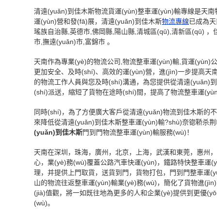
清遠(yuǎn)到佳木斯物流貨運(yùn)整車運(yùn)輸專線是天南物流
運(yùn)營和發(fā)展，清遠(yuǎn)到佳木斯
物流專線
已成為天南
瑤族自治縣,英德市,佛岡縣,陽山縣,清城區(qū),清新區(qū) ，佳木斯
市,撫遠(yuǎn)市,富錦市 。
天南作為專業(yè)的物流公司,物流整車運(yùn)輸,貨運(yùn
更加安全、及時(shí)、高效的運(yùn)營，進(jìn)一步提高
的物流工作人員與您及時(shí)溝通，為您提供從清遠(yuǎn)到佳
(shí)派送，縮短了貨物在途時(shí)間，提高了物流整車運(yù
同時(shí)，為了方便廣大客戶從清遠(yuǎn)物流到佳木斯的不
來降低從清遠(yuǎn)到佳木斯整車運(yùn)輸?shù)奈锪鞒杀
(yuǎn)到佳木斯
門到門物流整車運(yùn)輸服務(wù)！
天南在深圳，珠海，廣州，北京，上海，武漢和東莞，惠州，佛山等地具有
心，業(yè)務(wù)覆蓋公路汽車快運(yùn)，鐵路特快整車運(yù
理，并提供上門取貨，送貨到門，貨物打包，門到門整車運(yùn)輸?s
山的物流往返整車運(yùn)輸業(yè)務(wù)，簡化了貨物進(j
(jià)值觀，將一如既往地為更多的人和企業(yè)提供到更優(yōu
(wù)。