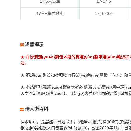
17.5米貨車
17-17.5
17米+箱式貨車
17.0-20.0
溫馨提示
★ 在從
清遠(yuǎn)到佳木斯的貨運(yùn)整車運(yùn)輸
過程
決。
★ 不規(guī)則貨物按照物流行業(yè)內(nèi)體積（立方）和重
★ 本站所列
清遠(yuǎn)到佳木斯的貨運(yùn)費(fèi)用
中運(yù
天南物流客服為準(zhǔn)，月結(jié)客戶以合同約定價(jià)格為
佳木斯百科
佳木斯市，是黑龍江省地級市，國務(wù)院批復(fù)確定的黑龍
根據(jù)第七次人口普查數(shù)據(jù)，截至2020年11月1