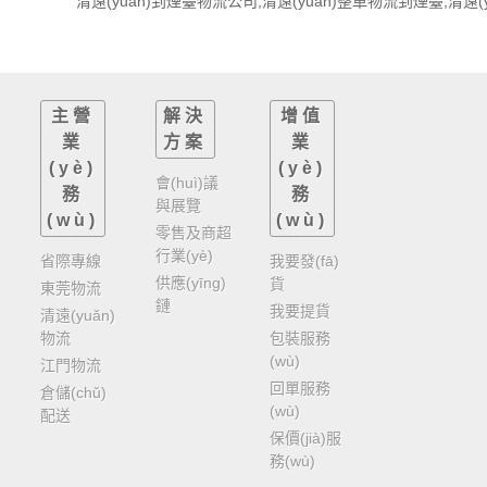
主營
解決
增值
業
方案
業
(yè)
(yè)
會(huì)議
務
務
與展覽
(wù)
(wù)
零售及商超
行業(yè)
省際專線
我要發(fā)
供應(yīng)
貨
東莞物流
鏈
我要提貨
清遠(yuǎn)
物流
包裝服務
(wù)
江門物流
回單服務
倉儲(chǔ)
(wù)
配送
保價(jià)服
務(wù)