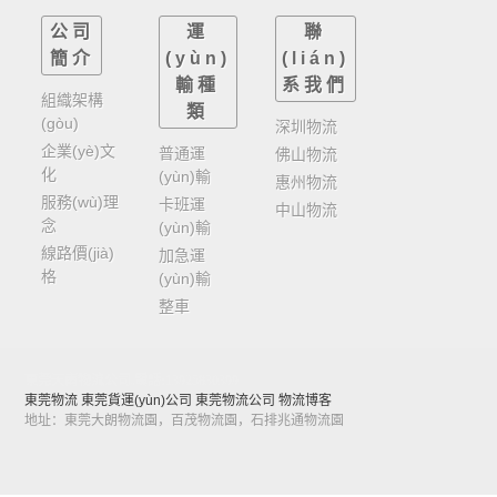
公司
運
聯
簡介
(yùn)
(lián)
輸種
系我們
組織架構
類
(gòu)
深圳物流
企業(yè)文
普通運
佛山物流
化
(yùn)輸
惠州物流
服務(wù)理
卡班運
中山物流
念
(yùn)輸
線路價(jià)
加急運
格
(yùn)輸
整車
東莞天南物流公司
.電話:13925830399
東莞物流
東莞貨運(yùn)公司
東莞物流公司
物流博客
地址：東莞大朗物流園，百茂物流園，石排兆通物流園