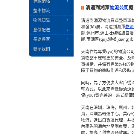
專線網絡
清遠到湘潭
物流公司
概
整車物流
物流知識
清遠到湘潭物流貨運整車運輸
和發(fā)展，清遠到湘潭
物流
倉儲配送
縣,連州市,連山壯族瑤族自治縣,
長途搬家
縣,雨湖區(qū),湘鄉(xiāng)
聯系我們
天南作為專業(yè)的物流公
貨物整車運輸更加安全、及
事機構，并備有專業(yè)
障了貨物的準時到達和及時
同時，為了方便廣大客戶從
輸方式，以此來降低從清遠到
優(yōu)質完善的一站式從
清
天南在深圳，珠海，廣州，北
海，深圳為轉運中心，業(y
物流，進出口貨運代理，并提
內率先開通內地至到東莞，惠
間，提高了貨物流通效率。公司