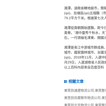
湘潭，湖南省轄地級市，簡稱潭
(qū)、岳塘區(qū)五個縣（
79.2平方千米。根據第七次
湘潭從南朝開始建縣，距今已有
美譽。“湘中靈秀千秋水，
石，一代領袖毛澤東、開國
湘潭是長江中游城市群成員、國
城市、國家園林城市、全國文明
(qū)。2018年11月，入選
月29日，入選湖南省人民政府
以上百科內容來自百度百科
相關文章