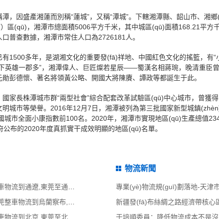
，因盛產湘蓮而別稱“蓮城”，又稱“潭城”。下轄湘潭縣、韶山市、湘鄉(xi
市）區(qū)，湘潭市總面積5006平方千米，其中城區(qū)面積168.21平方
人口普查數據，湘潭市常住人口為2726181人。
1500多年，是湖湘文化的重要發(fā)祥地、中國紅色文化的搖籃，有“小
天下英雄一郡多”，湘潭偉人、巨匠燦若星辰——蜀漢名相蔣琬，晚清重臣
元勛彭德懷、著名將領黃公略、開國大將陳賡、譚政等都誕生于此。
家長株潭城市群“兩型社會”綜合配套改革試驗區(qū)中心城市，曾獲得中
城市等榮譽。2016年12月7日，湘潭被列為第三批國家新型城鎮(zhè
中國城市全面小康指數前100名。2020年，湘潭市實現地區(qū)生產總值2343
公布的2020年度真抓實干成效明顯的地區(qū)名單。
物流新聞
東莞到通遼物流公司,東莞整車物流到通遼,東莞至通遼物流專線 - 天南
東莞到烏蘭察布物流公司,東莞整車物流到烏蘭察布,東莞至烏蘭察布物流
東莞到北京物流公司,東莞整車物流到北京,東莞至北京物流專線 - 天南
于培順委員：降低物流成本不是沒