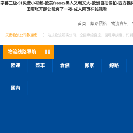
-91免费小视频-欧美freesex黑人又粗又大-欧洲自拍偷拍-西方裸体在线观
闺蜜张开腿让我爽了一夜-成人网页在线观看
首頁
線路價格
物流資訊
天南物流公司歡迎您
（一站式物流服務公司，全國專線直達，回程車調度，門到
物流线路导航
陸運
整車
倉儲
搬家
線路
國內