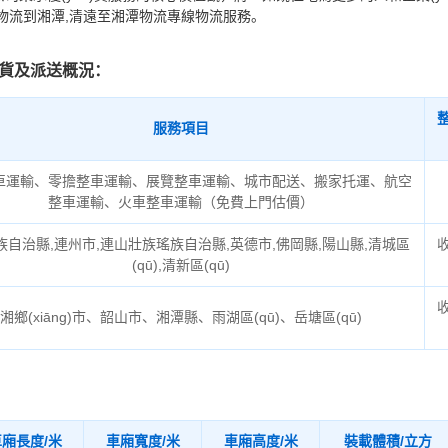
物流到湘潭,清遠至湘潭物流專線物流服務。
貨及派送概況：
服務項目
車運輸、零擔整車運輸、展覽整車運輸、城市配送、搬家托運、航空
整車運輸、火車整車運輸（免費上門估價）
族自治縣,連州市,連山壯族瑤族自治縣,英德市,佛岡縣,陽山縣,清城區
(qū),清新區(qū)
湘鄉(xiāng)市、韶山市、湘潭縣、雨湖區(qū)、岳塘區(qū)
廂長度/米
車廂寬度/米
車廂高度/米
裝載體積/立方