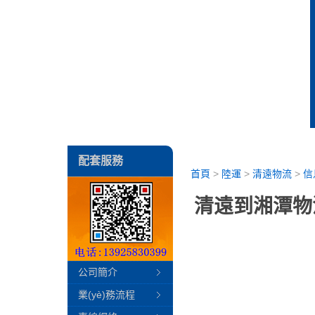
配套服務
首頁
>
陸運
>
清遠物流
>
信
清遠到湘潭物
公司簡介
業(yè)務流程