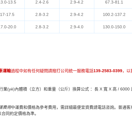
13.0-13.5
2.4-2.6
2.9-4.2
67.3-81.1
17-17.5
2.8-3.2
2.9-4.2
100.2-137.2
17.0-20.0
2.8-3.2
2.9-4.0
130.0-150.0
車運輸
過程中如有任何疑問請撥打公司統一服務電話
139-2583-0399
，以
行業(yè)內體積（立方）和重量（公斤）換算公式 ：長 X 寬 X 高 / 60
運費用
中運費和價格為參考費用，需詳細最便宜資費請電話咨詢。普通客
以合同約定價格為準。