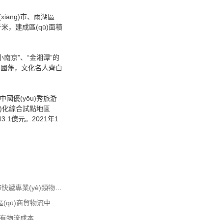
āng)市、雨湖區
千米，建成區(qū)面積
南京”、“金湘潭”的
曾國藩，文化名人齊白
國優(yōu)秀旅游
n)化綜合試點地區
.1億元。2021年1
專業(yè)物流規(guī)劃落地-天津市快遞專業(yè)類物流專項規(guī)
新疆發(fā)布絲綢之路經濟帶核心區(qū)商貿物流中心建
有物流成本