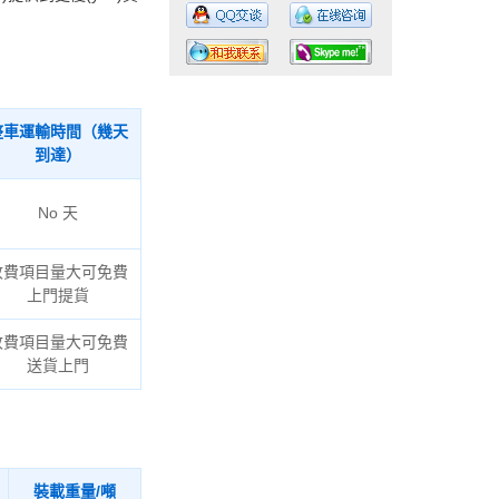
整車運輸時間（幾天
到達）
工作時間：07:30 – – 23:30
業(yè)務電話：13925830399
No 天
收費項目量大可免費
上門提貨
收費項目量大可免費
送貨上門
裝載重量/噸