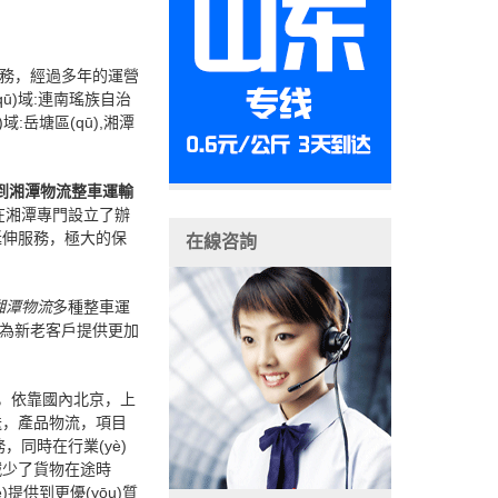
)務，經過多年的運營
ū)域:連南瑤族自治
域:岳塘區(qū),湘潭
到湘潭物流整車運輸
在湘潭專門設立了辦
延伸服務，極大的保
在線咨詢
湘潭物流
多種整車運
便為新老客戶提供更加
源，依靠國內北京，上
送，產品物流，項目
同時在行業(yè)
減少了貨物在途時
提供到更優(yōu)質