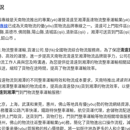
況
專線是天南物流推出的專業(yè)運營清遠至湘潭直達物流整車運輸業(yè
專線
已成為天南物流的優(yōu)質物流品牌專線之一。清遠可上門取件區(q
英德市,佛岡縣,陽山縣,清城區(qū),清新區(qū) ，湘潭可送貨到門區(qū)
市,韶山市 。
司,物流整車運輸,貨運公司,發(fā)全國物流綜合物流服務商，為了保證
清遠
時、高效的運營，進一步提高天南物流清遠至湘潭物流品牌競爭力，公司
的物流工作人員與您及時溝通，為您提供從清遠到湘潭的物流整車運輸相關
派送，縮短了貨物在途時間，提高了物流整車運輸效率。
清遠物流到湘潭的不同整車運輸時效和物流成本要求，天南特推出
清遠到
湘潭整車運輸的物流成本，提高由清遠發(fā)貨到湘潭的物流效率，以
遠到湘潭
門到門物流整車運輸服務！
京，上海，武漢和東莞，惠州，佛山等地具有優(yōu)勢的物流網絡資
è)務覆蓋公路汽車快運，鐵路特快整車運輸，航空貨運代理，倉儲物流配
供上門取貨，送貨到門，貨物打包，門到門整車運輸等物流相關增值服務，
州，佛山的物流往返整車運輸業(yè)務，簡化了貨物進出口操作流程，
秉承優(yōu)質服務的核心價值觀，將一如既往地為更多的人和企業(yè)