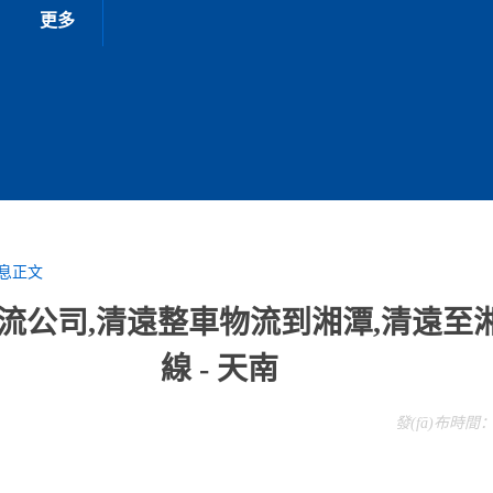
更多
息正文
流公司,清遠整車物流到湘潭,清遠至
線 - 天南
發(fā)布時間：20