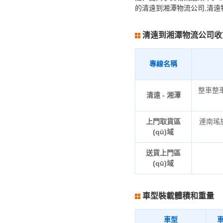
的清遠到湘潭物流公司,清遠
清遠到湘潭物流公司收
專線名稱
整車整
清遠 - 湘潭
上門取貨區
連南瑤
(qū)域
送貨上門區
(qū)域
車型裝載體積和重量
車型
車