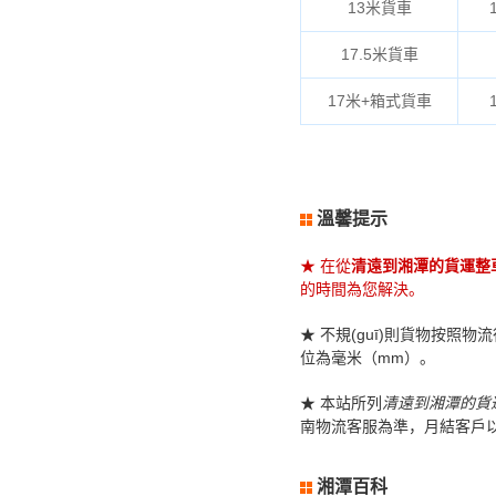
13米貨車
17.5米貨車
17米+箱式貨車
溫馨提示
★ 在從
清遠到湘潭的貨運整
的時間為您解決。
★ 不規(guī)則貨物按照物流
位為毫米（mm）。
★ 本站所列
清遠到湘潭的貨
南物流客服為準，月結客戶
湘潭百科