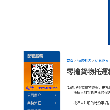
配套服務
首頁
>
物流知識
>
信息正文
零擔貨物托運
(1)辦理零擔貨物運輸，由
托運人對貨物自愿投保汽
公司簡介
業務流程
托運人注明的特約事項，