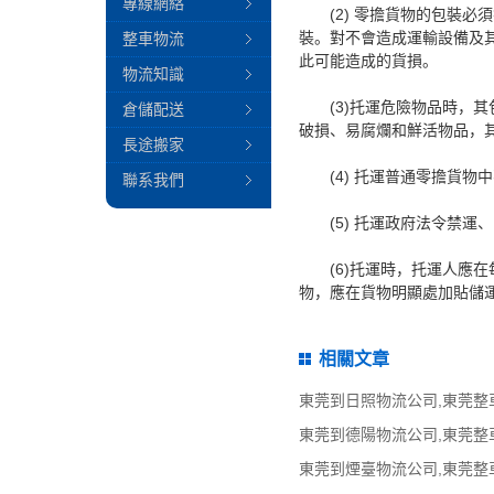
專線網絡
(2) 零擔貨物的包裝必
裝。對不會造成運輸設備及
整車物流
此可能造成的貨損。
物流知識
(3)托運危險物品時，其
倉儲配送
破損、易腐爛和鮮活物品，
長途搬家
(4) 托運普通零擔貨物
聯系我們
(5) 托運政府法令禁運
(6)托運時，托運人應在
物，應在貨物明顯處加貼儲運
相關文章