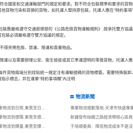
須符合國家和交通運輸部門的規定和要求。對不符合包裝標準和要求的貨物
其他貨物污染和貨損的貨物，如托運人堅持原包裝，托運人應在“特約事項
包裝應嚴格遵守交通部頒發的《公路危險貨物運輸規則》;按承托雙方協議
其包裝必須嚴格遵守雙方協議的規定。
中不得夾帶危險、禁運、限運和貴重物品。
、限運以及需要辦理公安、衛生檢疫或其它準運證明的零擔貨物，托運人應
每件貨物兩端分別拴貼統一規定注有運輸號碼的貨物標簽。需要特殊裝卸
指示標志，并在運單“特約事項欄”內注明
物流新聞
東莞到日照物流公司,東莞整車物流到日照,東莞至日照物流專線 - 天南
專業物流規劃落地-天津市快遞專
東莞到德陽物流公司,東莞整車物流到德陽,東莞至德陽物流專線 - 天南
新疆發布絲綢之路經濟帶核心區商
東莞到煙臺物流公司,東莞整車物流到煙臺,東莞至煙臺物流專線 - 天南
于培順委員：降低物流成本不是沒