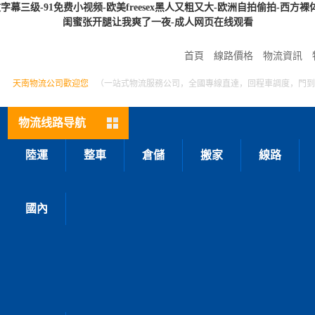
-91免费小视频-欧美freesex黑人又粗又大-欧洲自拍偷拍-西方裸体在线观
闺蜜张开腿让我爽了一夜-成人网页在线观看
首頁
線路價格
物流資訊
天南物流公司歡迎您
（一站式物流服務公司，全國專線直達，回程車調度，門到
物流线路导航
陸運
整車
倉儲
搬家
線路
國內