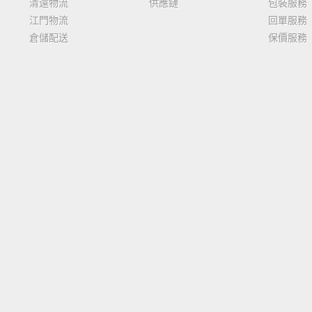
清遠物流
供應鏈
包裝服務
江門物流
回單服務
倉儲配送
保價服務