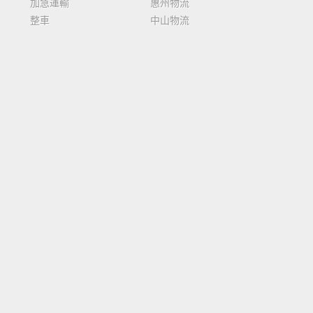
加急運輸
惠州物流
整車
中山物流