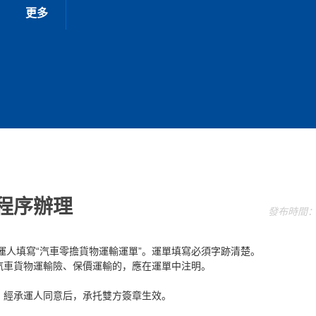
更多
程序辦理
發布時間：202
托運人填寫“汽車零擔貨物運輸運單”。運單填寫必須字跡清楚。
車貨物運輸險、保價運輸的，應在運單中注明。
經承運人同意后，承托雙方簽章生效。